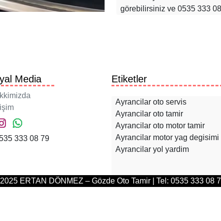
görebilirsiniz ve 0535 333 0
yal Media
Etiketler
kkimizda
Ayrancilar oto servis
tişim
Ayrancilar oto tamir
Ayrancilar oto motor tamir
Ayrancilar motor yag degisimi
35 333 08 79
Ayrancilar yol yardim
2025 ERTAN DÖNMEZ – Gözde Oto Tamir | Tel: 0535 333 08 7