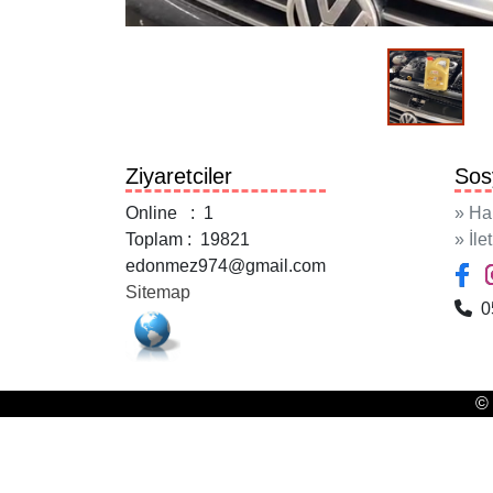
Ziyaretciler
Sos
Online : 1
» Ha
Toplam : 19821
» İle
edonmez974@gmail.com
Sitemap
05
© 