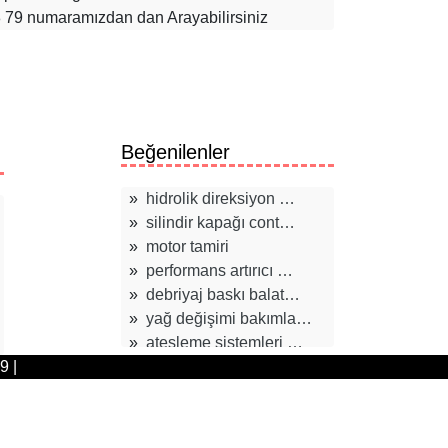
8 79 numaramızdan dan Arayabilirsiniz
Beğenilenler
»
hidrolik direksiyon …
»
silindir kapağı cont…
»
motor tamiri
»
performans artırıcı …
»
debriyaj baskı balat…
»
yağ değişimi bakımla…
»
ateşleme sistemleri …
9 |
»
fren balata değişimi
»
oto çekici hizmeti
»
araç kurtarma çekici…
»
yağ kaçak arızası